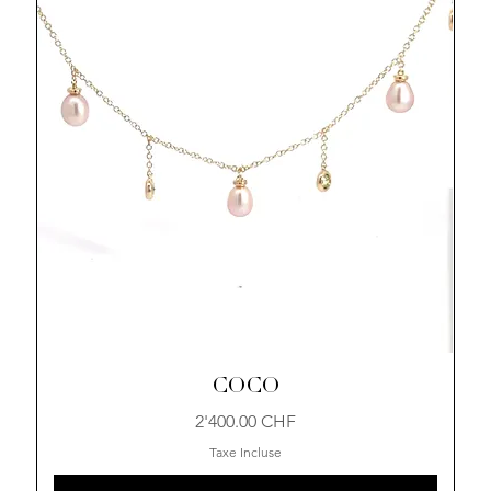
COCO
Prix
2'400.00 CHF
Taxe Incluse