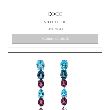
COCO
Prix
6'800.00 CHF
Taxe Incluse
Rupture de stock