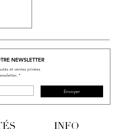
OTRE NEWSLETTER
utés et ventes privées
ewsletter.
*
Envoyer
INFO
TÉS