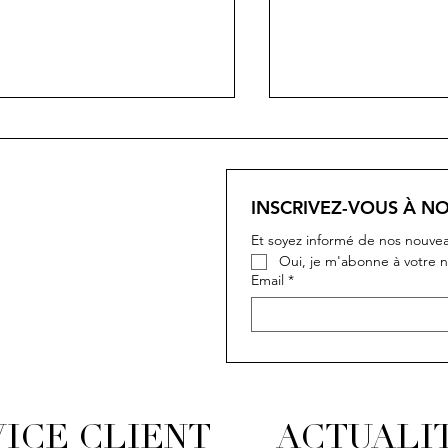
MEA
INSCRIVEZ-VOUS À N
PORTOFINO
Et soyez informé de nos nouvea
Oui, je m'abonne à votre n
Email
*
ICE CLIENT
ACTUALI