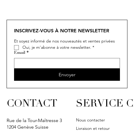
SOLITAIRE
ISIA
IVY
IVY
IVY
IVY
IVY
SOLITAIRE
ISIA
IVY
IVY
IVY
IVY
IVY
INSCRIVEZ-VOUS À NOTRE NEWSLETTER
Et soyez informé de nos nouveautés et ventes privées
Oui, je m'abonne à votre newsletter.
*
Email
*
Envoyer
CONTACT
SERVICE C
Nous contacter
Rue de la Tour-Maîtresse 3
1204 Genève Suisse
Livraison et retour