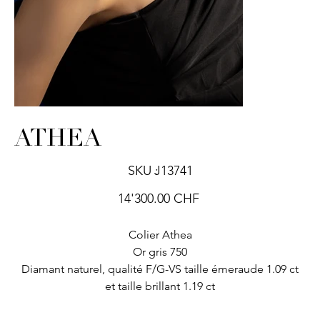
ATHEA
SKU
SKU :
J13741
J13741
Prix
14'300.00 CHF
Colier Athea
Or gris 750
Diamant naturel, qualité F/G-VS taille émeraude 1.09 ct
et taille brillant 1.19 ct