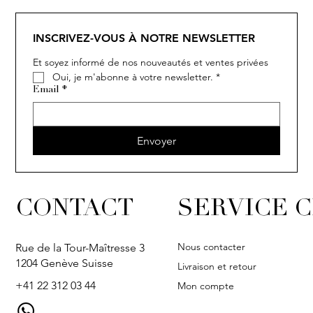
SOLITAIRE
ISIA
IVY
IVY
IVY
IVY
IVY
SOLITAIRE
ISIA
IVY
IVY
IVY
IVY
IVY
INSCRIVEZ-VOUS À NOTRE NEWSLETTER
Et soyez informé de nos nouveautés et ventes privées
Oui, je m'abonne à votre newsletter.
*
Email
*
Envoyer
CONTACT
SERVICE C
Nous contacter
Rue de la Tour-Maîtresse 3
1204 Genève Suisse
Livraison et retour
+41 22 312 03 44
Mon compte