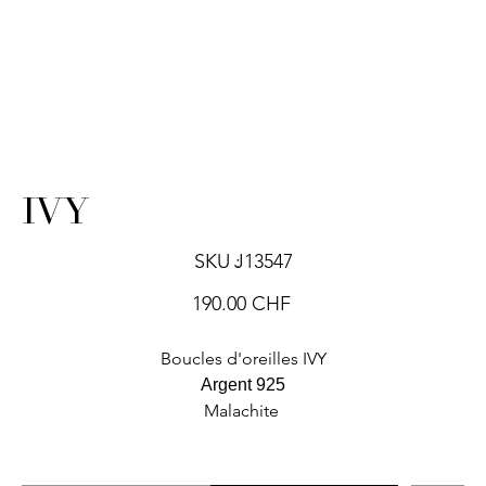
IVY
SKU
SKU :
J13547
J13547
Prix
190.00 CHF
Boucles d'oreilles IVY
Argent 925
Malachite