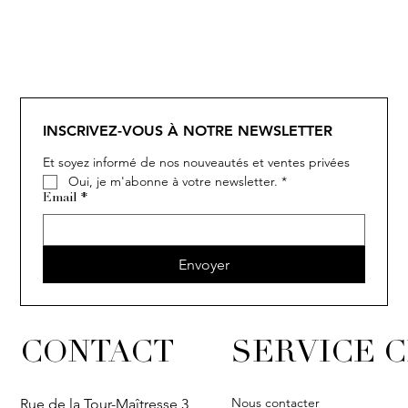
SOLITAIRE
ISIA
IVY
IVY
IVY
IVY
IVY
SOLITAIRE
ISIA
IVY
IVY
IVY
IVY
IVY
INSCRIVEZ-VOUS À NOTRE NEWSLETTER
Et soyez informé de nos nouveautés et ventes privées
Oui, je m'abonne à votre newsletter.
*
Email
*
Envoyer
CONTACT
SERVICE C
Nous contacter
Rue de la Tour-Maîtresse 3