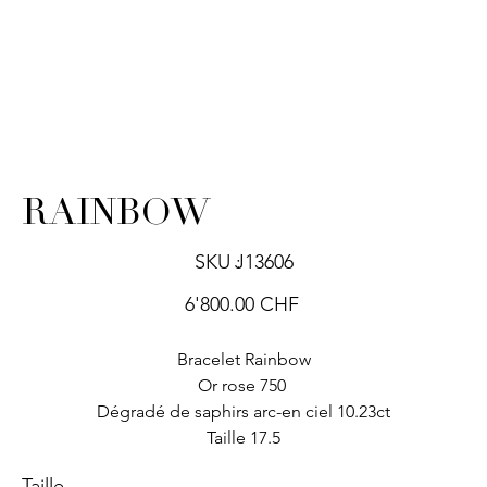
RAINBOW
SKU
SKU :
J13606
J13606
Prix
6'800.00 CHF
Bracelet Rainbow
Or rose 750
Dégradé de saphirs arc-en ciel 10.23ct
Taille 17.5
Taille