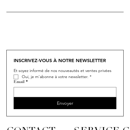
SOLITAIRE
ISIA
IVY
IVY
IVY
IVY
IVY
SOLITAIRE
ISIA
IVY
IVY
IVY
IVY
IVY
INSCRIVEZ-VOUS À NOTRE NEWSLETTER
Et soyez informé de nos nouveautés et ventes privées
Oui, je m'abonne à votre newsletter.
*
Email
*
Envoyer