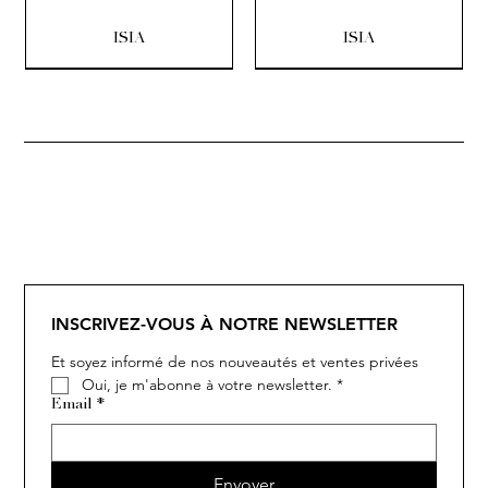
ISIA
ISIA
SOLITAIRE
ISIA
IVY
IVY
IVY
IVY
IVY
SOLITAIRE
ISIA
IVY
IVY
IVY
IVY
IVY
INSCRIVEZ-VOUS À NOTRE NEWSLETTER
Et soyez informé de nos nouveautés et ventes privées
Oui, je m'abonne à votre newsletter.
*
Email
*
Envoyer