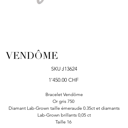
VENDÔME
SKU
SKU :
J13624
J13624
Prix
1'450.00 CHF
Bracelet Vendôme
Or gris 750
Diamant Lab-Grown taille émeraude 0.35ct et diamants
Lab-Grown brillants 0,05 ct
Taille 16