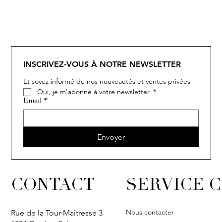
SOLITAIRE
ISIA
IVY
IVY
IVY
IVY
IVY
SOLITAIRE
ISIA
IVY
IVY
IVY
IVY
IVY
INSCRIVEZ-VOUS À NOTRE NEWSLETTER
Et soyez informé de nos nouveautés et ventes privées
Oui, je m'abonne à votre newsletter.
*
Email
*
Envoyer
CONTACT
SERVICE C
Nous contacter
Rue de la Tour-Maîtresse 3