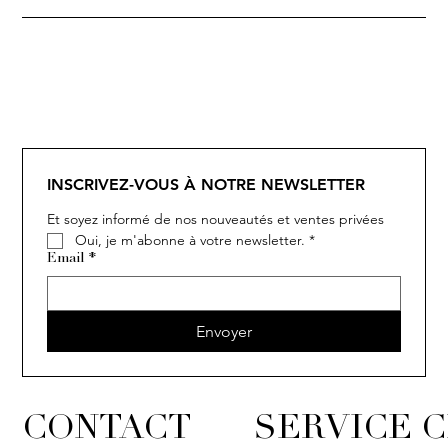
SOLITAIRE
ISIA
IVY
IVY
IVY
IVY
IVY
SOLITAIRE
ISIA
IVY
IVY
IVY
IVY
IVY
INSCRIVEZ-VOUS À NOTRE NEWSLETTER
Et soyez informé de nos nouveautés et ventes privées
Oui, je m'abonne à votre newsletter.
*
Email
*
Envoyer
CONTACT
SERVICE C