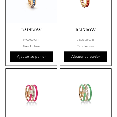
RAINBOW
RAINBOW
Prix
Prix
4'400.00 CHF
2'800.00 CHF
Taxe Incluse
Taxe Incluse
Ajouter au panier
Ajouter au panier