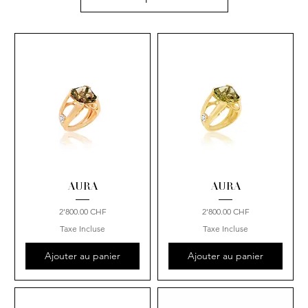
AURA
AURA
Prix
Prix
2'800.00 CHF
2'800.00 CHF
Taxe Incluse
Taxe Incluse
Ajouter au panier
Ajouter au panier