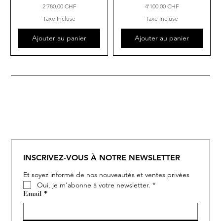
Prix
Prix
2'780.00 CHF
4'100.00 CHF
Taxe Incluse
Taxe Incluse
Ajouter au panier
Ajouter au panier
INSCRIVEZ-VOUS À NOTRE NEWSLETTER
Et soyez informé de nos nouveautés et ventes privées
Oui, je m'abonne à votre newsletter.
*
Email
*