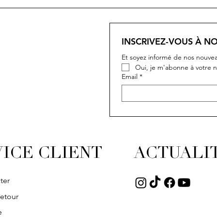
INSCRIVEZ-VOUS À N
Et soyez informé de nos nouvea
Oui, je m'abonne à votre n
Email
*
ICE CLIENT
ACTUALI
ter
retour
e