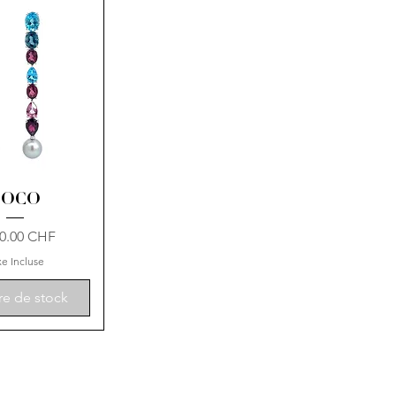
COCO
00.00 CHF
xe Incluse
re de stock