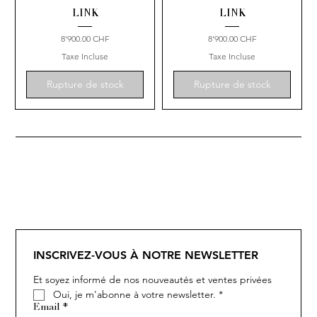
LINK
LINK
Prix
Prix
8'900.00 CHF
8'900.00 CHF
Taxe Incluse
Taxe Incluse
Rupture de stock
Rupture de stock
INSCRIVEZ-VOUS À NOTRE NEWSLETTER
Et soyez informé de nos nouveautés et ventes privées
Oui, je m'abonne à votre newsletter.
*
Email
*