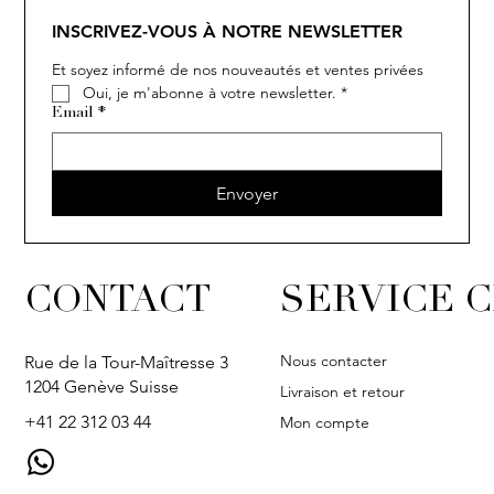
SOLITAIRE
ISIA
IVY
IVY
IVY
IVY
IVY
SOLITAIRE
ISIA
IVY
IVY
IVY
IVY
IVY
INSCRIVEZ-VOUS À NOTRE NEWSLETTER
Et soyez informé de nos nouveautés et ventes privées
Oui, je m'abonne à votre newsletter.
*
Email
*
Envoyer
CONTACT
SERVICE C
Nous contacter
Rue de la Tour-Maîtresse 3
1204 Genève Suisse
Livraison et retour
+41 22 312 03 44
Mon compte