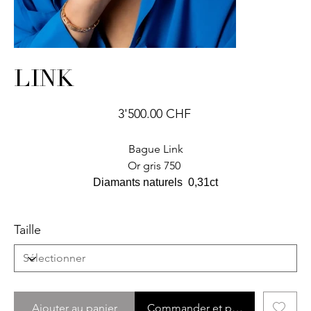
LINK
Prix
3'500.00 CHF
Bague Link
Or gris 750
Diamants naturels 0,31ct
Taille
Ajouter au panier
Commander et payer