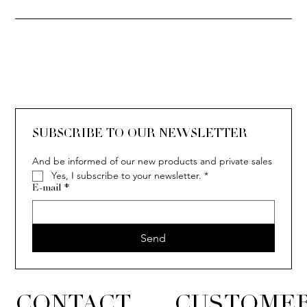
SOLITAIRE
ISIA
IVY
IVY
IVY
IVY
IVY
SOLITAIRE
ISIA
IVY
IVY
IVY
IVY
IVY
SUBSCRIBE TO OUR NEWSLETTER
And be informed of our new products and private sales
Yes, I subscribe to your newsletter.
*
E-mail
*
Send
CONTACT
CUSTOMER