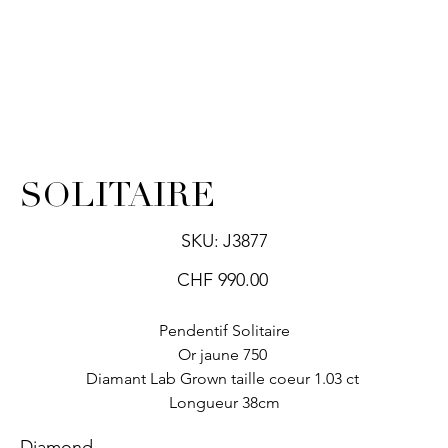
SOLITAIRE
SKU
SKU:
J3877
J3877
Price
CHF 990.00
Pendentif Solitaire
Or jaune 750
Diamant Lab Grown taille coeur 1.03 ct
Longueur 38cm
Diamond