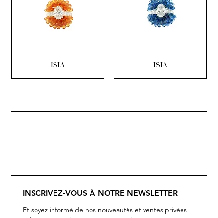
ISIA
ISIA
SOLITAIRE
ISIA
IVY
IVY
IVY
IVY
IVY
SOLITAIRE
ISIA
IVY
IVY
IVY
IVY
IVY
INSCRIVEZ-VOUS À NOTRE NEWSLETTER
Et soyez informé de nos nouveautés et ventes privées