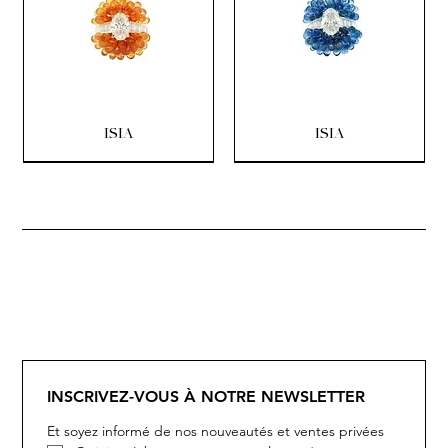
ISIA
ISIA
SOLITAIRE
ISIA
IVY
IVY
IVY
IVY
IVY
SOLITAIRE
ISIA
IVY
IVY
IVY
IVY
IVY
INSCRIVEZ-VOUS À NOTRE NEWSLETTER
Et soyez informé de nos nouveautés et ventes privées