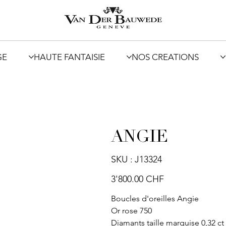
GE
HAUTE FANTAISIE
NOS CREATIONS
ANGIE
SKU
SKU :
J13324
J13324
Prix
3'800.00 CHF
Boucles d'oreilles Angie
Or rose 750
Diamants taille marquise 0,32 ct