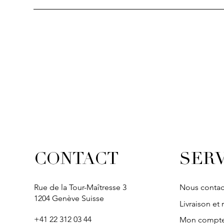
Aperçu rapide
Aperçu rapide
Aperçu rapide
Aperçu ra
Aperçu ra
SOLITAIRE
IVY
IVY
IVY
IVY
SERV
CONTACT
Rue de la Tour-Maîtresse 3
Nous contac
1204 Genève Suisse
Livraison et 
+41 22 312 03 44
Mon compt