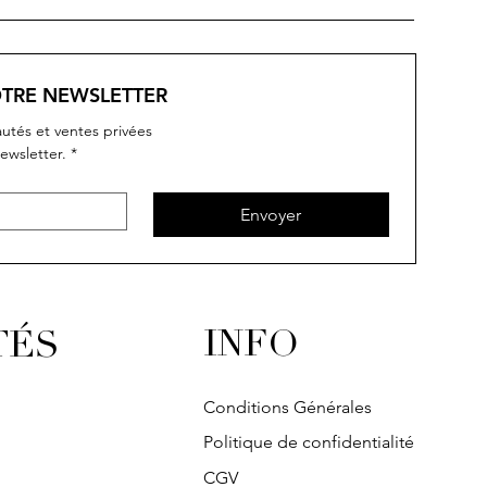
OTRE NEWSLETTER
utés et ventes privées
ewsletter.
*
rçu rapide
rçu rapide
Aperçu rapide
Aperçu rapide
IVY
IVY
SOLITAIRE
IVY
Envoyer
INFO
TÉS
Conditions Générales
Politique de confidentialité
CGV