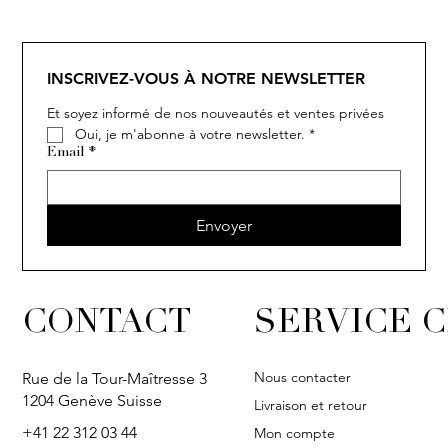
SOLITAIRE
ISIA
IVY
IVY
IVY
IVY
IVY
SOLITAIRE
ISIA
IVY
IVY
IVY
IVY
IVY
INSCRIVEZ-VOUS À NOTRE NEWSLETTER
Et soyez informé de nos nouveautés et ventes privées
Oui, je m'abonne à votre newsletter.
*
Email
*
Envoyer
CONTACT
SERVICE C
Nous contacter
Rue de la Tour-Maîtresse 3
1204 Genève Suisse
Livraison et retour
+41 22 312 03 44
Mon compte