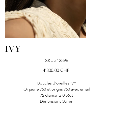
IVY
SKU
SKU :
J13596
J13596
Prix
4'800.00 CHF
Boucles d'oreilles IVY
Or jaune 750 et or gris 750 avec émail
72 diamants 0.56ct
Dimensions 50mm