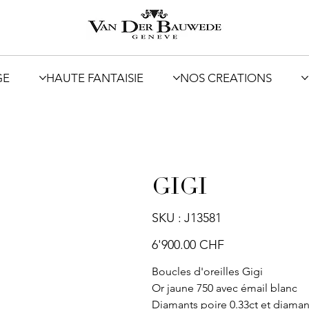
GE
HAUTE FANTAISIE
NOS CREATIONS
GIGI
SKU
SKU :
J13581
J13581
Prix
6'900.00 CHF
Boucles d'oreilles Gigi
Or jaune 750 avec émail blanc
Diamants poire 0.33ct et diaman