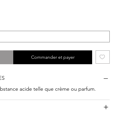
Commander et payer
ES
substance acide telle que crème ou parfum.