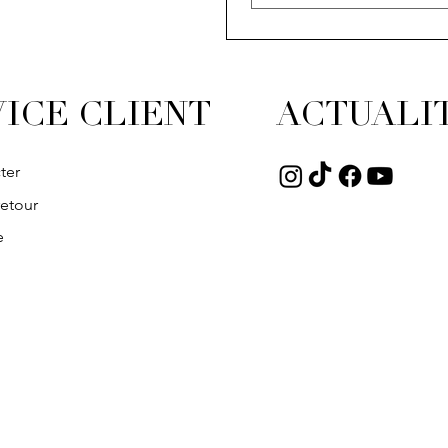
ICE CLIENT
ACTUALI
ter
retour
e