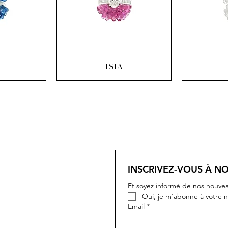
pide
Aperçu rapide
Ape
ISIA
INSCRIVEZ-VOUS À N
Et soyez informé de nos nouvea
Oui, je m'abonne à votre n
Email
*
pide
pide
Aperçu rapide
Aperçu rapide
Ape
Ape
IVY
IVY