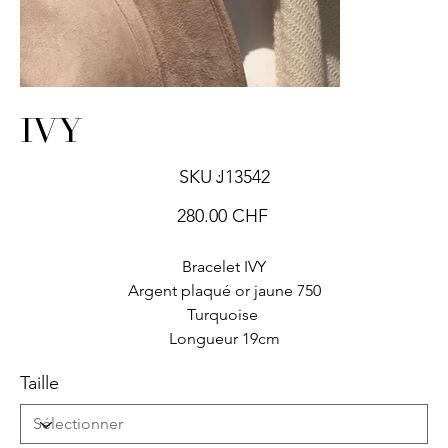
IVY
SKU
SKU :
J13542
J13542
Prix
280.00 CHF
Bracelet IVY
Argent plaqué or jaune 750
Turquoise
Longueur 19cm
Taille