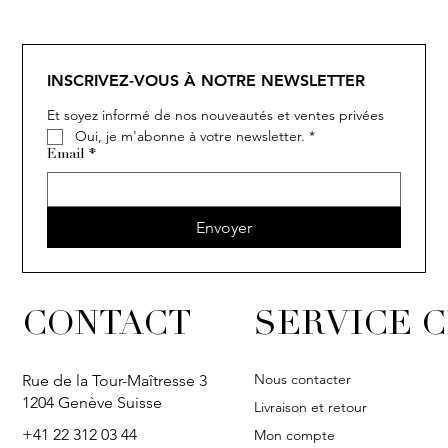
SOLITAIRE
ISIA
IVY
IVY
IVY
IVY
IVY
SOLITAIRE
ISIA
IVY
IVY
IVY
IVY
IVY
INSCRIVEZ-VOUS À NOTRE NEWSLETTER
Et soyez informé de nos nouveautés et ventes privées
Oui, je m'abonne à votre newsletter.
*
Email
*
Envoyer
CONTACT
SERVICE C
Nous contacter
Rue de la Tour-Maîtresse 3
1204 Genève Suisse
Livraison et retour
+41 22 312 03 44
Mon compte