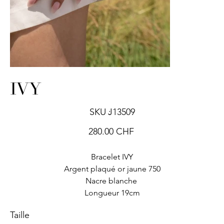
IVY
SKU
SKU :
J13509
J13509
Prix
280.00 CHF
Bracelet IVY
Argent plaqué or jaune 750
Nacre blanche
Longueur 19cm
Taille