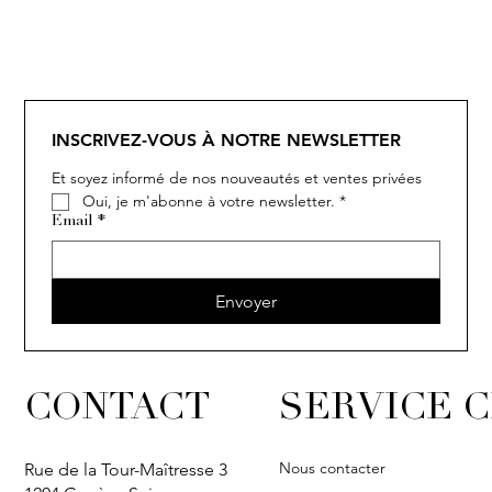
SOLITAIRE
ISIA
IVY
IVY
IVY
IVY
IVY
SOLITAIRE
ISIA
IVY
IVY
IVY
IVY
IVY
INSCRIVEZ-VOUS À NOTRE NEWSLETTER
Et soyez informé de nos nouveautés et ventes privées
Oui, je m'abonne à votre newsletter.
*
Email
*
Envoyer
CONTACT
SERVICE C
Nous contacter
Rue de la Tour-Maîtresse 3