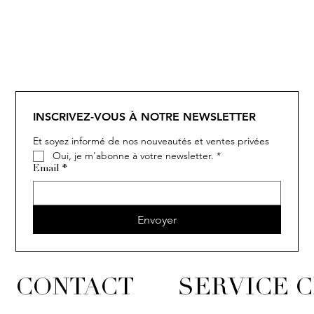
SOLITAIRE
ISIA
IVY
IVY
IVY
IVY
IVY
SOLITAIRE
ISIA
IVY
IVY
IVY
IVY
IVY
INSCRIVEZ-VOUS À NOTRE NEWSLETTER
Et soyez informé de nos nouveautés et ventes privées
Oui, je m'abonne à votre newsletter.
*
Email
*
Envoyer
CONTACT
SERVICE C