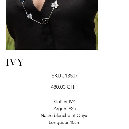
IVY
SKU
SKU :
J13507
J13507
Prix
480.00 CHF
Collier IVY
Argent 925
Nacre blanche et Onyx
Longueur 40cm