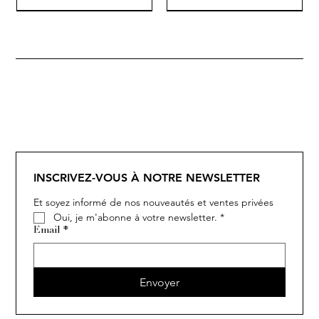
SOLITAIRE
ISIA
IVY
IVY
IVY
IVY
IVY
SOLITAIRE
ISIA
IVY
IVY
IVY
IVY
IVY
INSCRIVEZ-VOUS À NOTRE NEWSLETTER
Et soyez informé de nos nouveautés et ventes privées
Oui, je m'abonne à votre newsletter.
*
Email
*
Envoyer