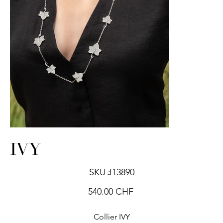
IVY
SKU
SKU :
J13890
J13890
Prix
540.00 CHF
Collier IVY