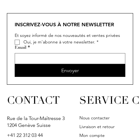
SOLITAIRE
ISIA
IVY
IVY
IVY
IVY
IVY
SOLITAIRE
ISIA
IVY
IVY
IVY
IVY
IVY
INSCRIVEZ-VOUS À NOTRE NEWSLETTER
Et soyez informé de nos nouveautés et ventes privées
Oui, je m'abonne à votre newsletter.
*
Email
*
Envoyer
CONTACT
SERVICE C
Nous contacter
Rue de la Tour-Maîtresse 3
1204 Genève Suisse
Livraison et retour
+41 22 312 03 44
Mon compte