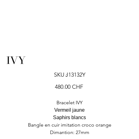
IVY
SKU
SKU :
J13132Y
J13132Y
Prix
480.00 CHF
Bracelet IVY
Vermeil jaune
Saphirs blancs
Bangle en cuir imitation croco orange
Dimantion: 27mm