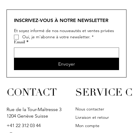
SOLITAIRE
ISIA
IVY
IVY
IVY
IVY
IVY
SOLITAIRE
ISIA
IVY
IVY
IVY
IVY
IVY
INSCRIVEZ-VOUS À NOTRE NEWSLETTER
Et soyez informé de nos nouveautés et ventes privées
Oui, je m'abonne à votre newsletter.
*
Email
*
Envoyer
CONTACT
SERVICE C
Nous contacter
Rue de la Tour-Maîtresse 3
1204 Genève Suisse
Livraison et retour
+41 22 312 03 44
Mon compte