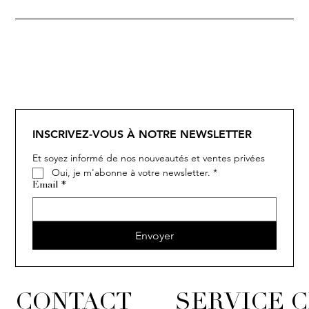
SOLITAIRE
ISIA
IVY
IVY
IVY
IVY
IVY
SOLITAIRE
ISIA
IVY
IVY
IVY
IVY
IVY
INSCRIVEZ-VOUS À NOTRE NEWSLETTER
Et soyez informé de nos nouveautés et ventes privées
Oui, je m'abonne à votre newsletter.
*
Email
*
Envoyer
CONTACT
SERVICE C