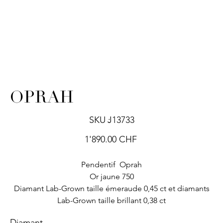
OPRAH
SKU
SKU :
J13733
J13733
Prix
1'890.00 CHF
Pendentif Oprah
Or jaune 750
Diamant Lab-Grown taille émeraude 0,45 ct et diamants
Lab-Grown taille brillant 0,38 ct
Diamant