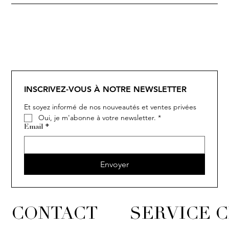
SOLITAIRE
ISIA
IVY
IVY
IVY
IVY
IVY
SOLITAIRE
ISIA
IVY
IVY
IVY
IVY
IVY
INSCRIVEZ-VOUS À NOTRE NEWSLETTER
Et soyez informé de nos nouveautés et ventes privées
Oui, je m'abonne à votre newsletter.
*
Email
*
Envoyer
CONTACT
SERVICE C