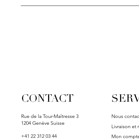
Aperçu rapide
Aperçu rapide
Aperçu rapide
Aperçu ra
Aperçu ra
SOLITAIRE
IVY
IVY
IVY
IVY
SERV
CONTACT
Rue de la Tour-Maîtresse 3
Nous contac
1204 Genève Suisse
Livraison et 
+41 22 312 03 44
Mon compt