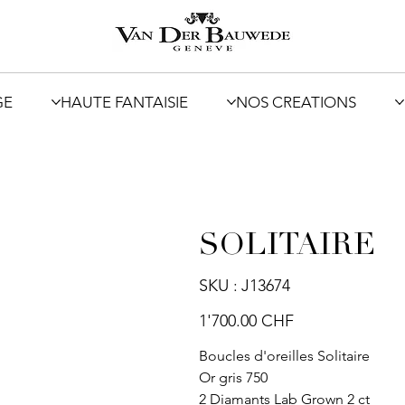
GE
HAUTE FANTAISIE
NOS CREATIONS
SOLITAIRE
SKU
SKU :
J13674
J13674
Prix
1'700.00 CHF
Boucles d'oreilles Solitaire
Or gris 750
2 Diamants Lab Grown 2 ct