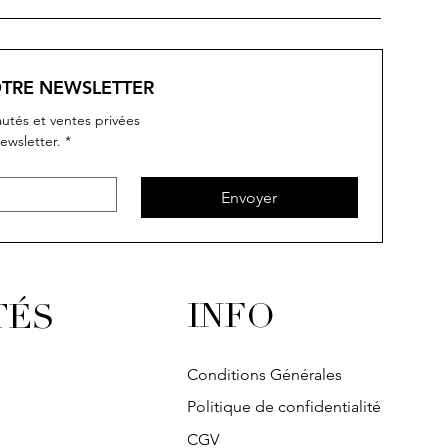
OTRE NEWSLETTER
utés et ventes privées
ewsletter.
*
rçu rapide
rçu rapide
Aperçu rapide
Aperçu rapide
IVY
IVY
SOLITAIRE
IVY
Envoyer
INFO
TÉS
Conditions Générales
Politique de confidentialité
CGV