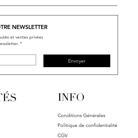
OTRE NEWSLETTER
utés et ventes privées
ewsletter.
*
rçu rapide
rçu rapide
Aperçu rapide
Aperçu rapide
IVY
IVY
SOLITAIRE
IVY
Envoyer
INFO
TÉS
Conditions Générales
Politique de confidentialité
CGV