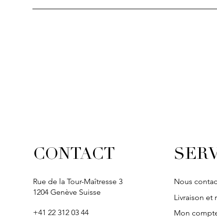
Aperçu rapide
Aperçu rapide
Aperçu rapide
Aperçu ra
Aperçu ra
SOLITAIRE
IVY
IVY
IVY
IVY
SERV
CONTACT
Rue de la Tour-Maîtresse 3
Nous contac
1204 Genève Suisse
Livraison et 
+41 22 312 03 44
Mon compt