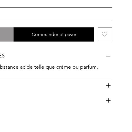
Commander et payer
ES
substance acide telle que crème ou parfum.