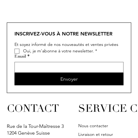
SOLITAIRE
ISIA
IVY
IVY
IVY
IVY
IVY
SOLITAIRE
ISIA
IVY
IVY
IVY
IVY
IVY
INSCRIVEZ-VOUS À NOTRE NEWSLETTER
Et soyez informé de nos nouveautés et ventes privées
Oui, je m'abonne à votre newsletter.
*
Email
*
Envoyer
CONTACT
SERVICE C
Nous contacter
Rue de la Tour-Maîtresse 3
1204 Genève Suisse
Livraison et retour