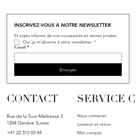
SOLITAIRE
ISIA
IVY
IVY
IVY
IVY
IVY
SOLITAIRE
ISIA
IVY
IVY
IVY
IVY
IVY
INSCRIVEZ-VOUS À NOTRE NEWSLETTER
Et soyez informé de nos nouveautés et ventes privées
Oui, je m'abonne à votre newsletter.
*
Email
*
Envoyer
CONTACT
SERVICE C
Nous contacter
Rue de la Tour-Maîtresse 3
1204 Genève Suisse
Livraison et retour
+41 22 312 03 44
Mon compte