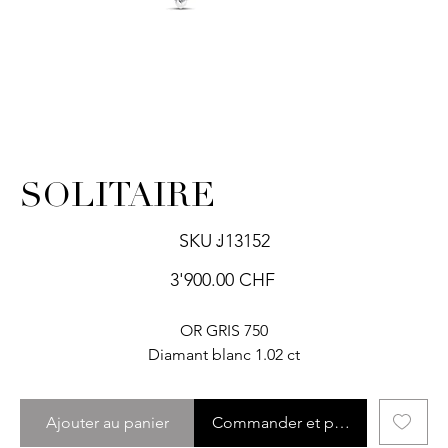
SOLITAIRE
SKU
SKU :
J13152
J13152
Prix
3'900.00 CHF
OR GRIS 750
Diamant blanc 1.02 ct
Ajouter au panier
Commander et payer