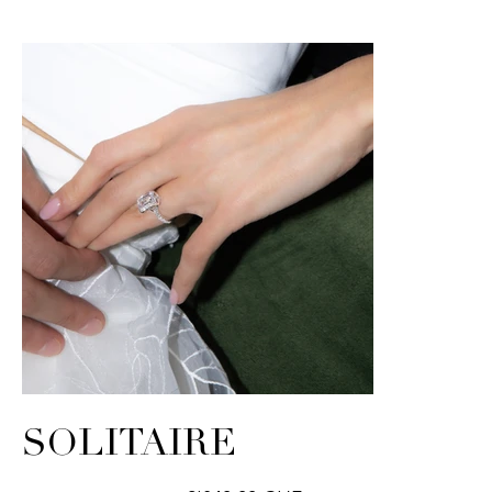
SOLITAIRE
Prix