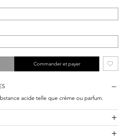
Commander et payer
ES
substance acide telle que crème ou parfum.