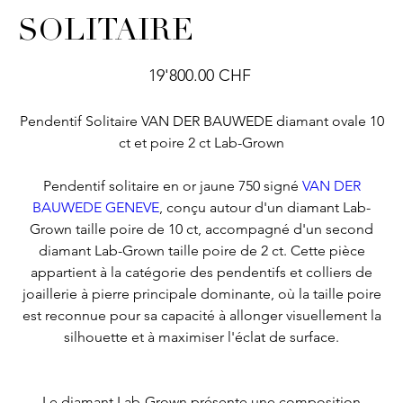
SOLITAIRE
Prix
19'800.00 CHF
Pendentif Solitaire VAN DER BAUWEDE diamant ovale 10
ct et poire 2 ct Lab-Grown
Pendentif solitaire en or jaune 750 signé
VAN DER
BAUWEDE GENEVE
, conçu autour d'un diamant Lab-
Grown taille poire de 10 ct, accompagné d'un second
diamant Lab-Grown taille poire de 2 ct. Cette pièce
appartient à la catégorie des
pendentifs et colliers de
joaillerie
à pierre principale dominante, où la taille poire
est reconnue pour sa capacité à allonger visuellement la
silhouette et à maximiser l'éclat de surface.
Le diamant Lab-Grown présente une composition