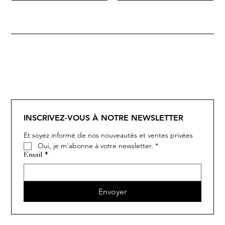
SOLITAIRE
ISIA
IVY
IVY
IVY
IVY
IVY
SOLITAIRE
ISIA
IVY
IVY
IVY
IVY
IVY
INSCRIVEZ-VOUS À NOTRE NEWSLETTER
Et soyez informé de nos nouveautés et ventes privées
Oui, je m'abonne à votre newsletter.
*
Email
*
Envoyer