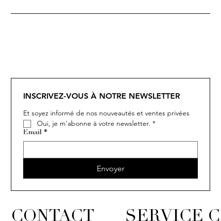
SOLITAIRE
ISIA
IVY
IVY
IVY
IVY
IVY
SOLITAIRE
ISIA
IVY
IVY
IVY
IVY
IVY
INSCRIVEZ-VOUS À NOTRE NEWSLETTER
Et soyez informé de nos nouveautés et ventes privées
Oui, je m'abonne à votre newsletter.
*
Email
*
Envoyer
CONTACT
SERVICE C