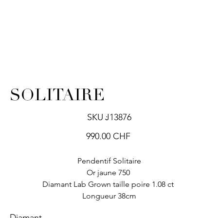
SOLITAIRE
SKU
SKU :
J13876
J13876
Prix
990.00 CHF
Pendentif Solitaire
Or jaune 750
Diamant Lab Grown taille poire 1.08 ct
Longueur 38cm
Diamant