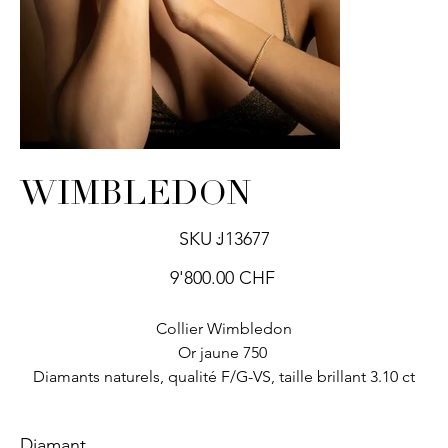
WIMBLEDON
SKU
SKU :
J13677
J13677
Prix
9'800.00 CHF
Collier Wimbledon
Or jaune 750
Diamants naturels, qualité F/G-VS, taille brillant 3.10 ct
Diamant