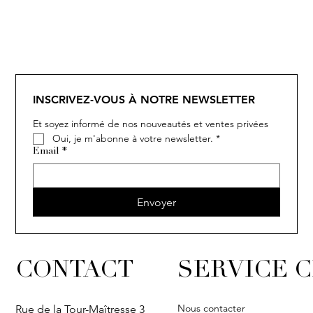
SOLITAIRE
ISIA
IVY
IVY
IVY
IVY
IVY
SOLITAIRE
ISIA
IVY
IVY
IVY
IVY
IVY
INSCRIVEZ-VOUS À NOTRE NEWSLETTER
Et soyez informé de nos nouveautés et ventes privées
Oui, je m'abonne à votre newsletter.
*
Email
*
Envoyer
CONTACT
SERVICE C
Nous contacter
Rue de la Tour-Maîtresse 3