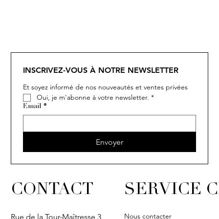
SOLITAIRE
ISIA
IVY
IVY
IVY
IVY
IVY
SOLITAIRE
ISIA
IVY
IVY
IVY
IVY
IVY
INSCRIVEZ-VOUS À NOTRE NEWSLETTER
Et soyez informé de nos nouveautés et ventes privées
Oui, je m'abonne à votre newsletter.
*
Email
*
Envoyer
CONTACT
SERVICE C
Nous contacter
Rue de la Tour-Maîtresse 3