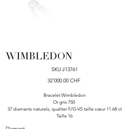
WIMBLEDON
SKU
SKU :
J13761
J13761
Prix
32'000.00 CHF
Bracelet Wimbledon
Or gris 750
37 diamants naturels, qualiter F/G-VS taille cœur 11.68 ct
Taille 16
Diamant