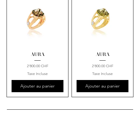
AURA
AURA
Prix
Prix
2'800.00 CHF
2'800.00 CHF
Taxe Incluse
Taxe Incluse
Ajouter au panier
Ajouter au panier