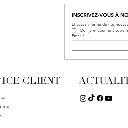
INSCRIVEZ-VOUS À N
Et soyez informé de nos nouvea
Oui, je m'abonne à votre n
Email
*
ICE CLIENT
ACTUALI
ter
retour
e