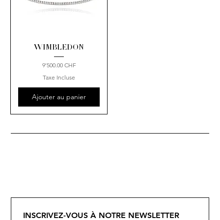
WIMBLEDON
Prix
9'500.00 CHF
Taxe Incluse
Ajouter au panier
INSCRIVEZ-VOUS À NOTRE NEWSLETTER