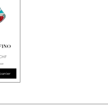
FINO
 CHF
use
panier