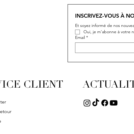
INSCRIVEZ-VOUS À N
Et soyez informé de nos nouvea
Oui, je m'abonne à votre n
Email
*
ICE CLIENT
ACTUALI
ter
retour
e