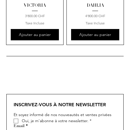
VICTORIA
DAHLIA
Prix
Prix
3'800.00 CHF
4'800.00 CHF
Taxe Incluse
Taxe Incluse
Ajouter au panier
Ajouter au panier
INSCRIVEZ-VOUS À NOTRE NEWSLETTER
Et soyez informé de nos nouveautés et ventes privées
Oui, je m'abonne à votre newsletter.
*
Email
*