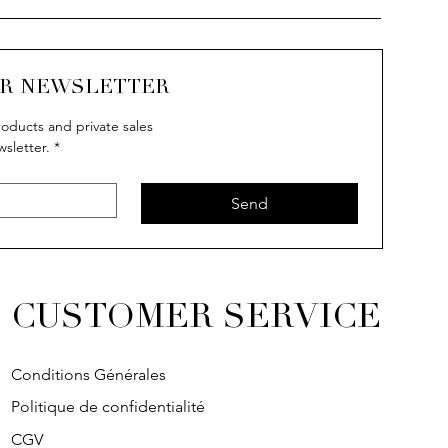
UR NEWSLETTER
oducts and private sales
wsletter.
*
uick View
uick View
Quick View
Quick View
IVY
IVY
SOLITAIRE
IVY
Send
CUSTOMER SERVICE
Conditions Générales
Politique de confidentialité
CGV