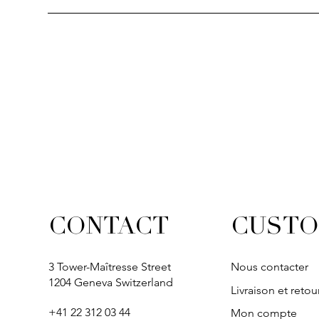
Quick View
Quick View
Quick View
Quick Vi
Quick Vi
SOLITAIRE
IVY
IVY
IVY
IVY
CUSTO
CONTACT
3 Tower-Maîtresse Street
Nous contacter
1204 Geneva Switzerland
Livraison et retou
+41 22 312 03 44
Mon compte