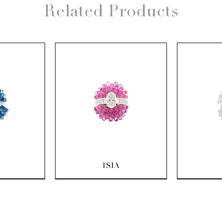
Related Products
ew
Quick View
Q
ISIA