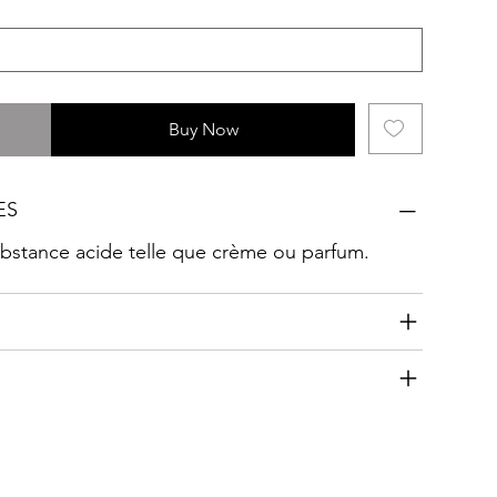
Buy Now
ES
substance acide telle que crème ou parfum.