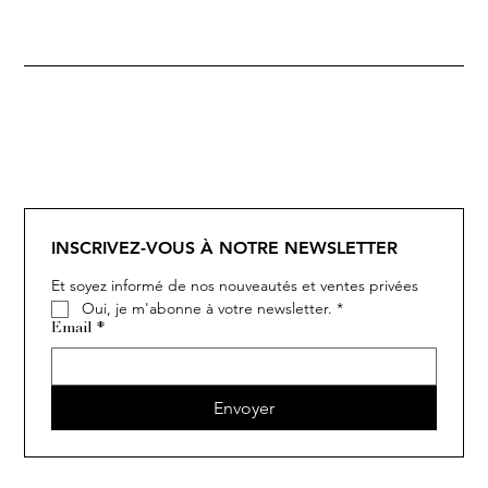
SOLITAIRE
ISIA
IVY
IVY
IVY
IVY
IVY
SOLITAIRE
ISIA
IVY
IVY
IVY
IVY
IVY
INSCRIVEZ-VOUS À NOTRE NEWSLETTER
Et soyez informé de nos nouveautés et ventes privées
Oui, je m'abonne à votre newsletter.
*
Email
*
Envoyer