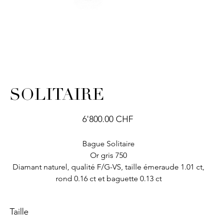
SOLITAIRE
Prix
6'800.00 CHF
Bague Solitaire
Or gris 750
Diamant naturel, qualité F/G-VS, taille émeraude 1.01 ct,
rond 0.16 ct et baguette 0.13 ct
Taille