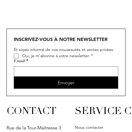
SOLITAIRE
ISIA
IVY
IVY
IVY
IVY
IVY
SOLITAIRE
ISIA
IVY
IVY
IVY
IVY
IVY
INSCRIVEZ-VOUS À NOTRE NEWSLETTER
Et soyez informé de nos nouveautés et ventes privées
Oui, je m'abonne à votre newsletter.
*
Email
*
Envoyer
CONTACT
SERVICE C
Nous contacter
Rue de la Tour-Maîtresse 3