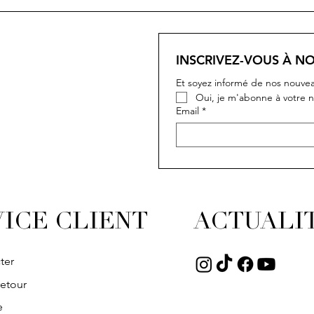
INSCRIVEZ-VOUS À N
Et soyez informé de nos nouvea
Oui, je m'abonne à votre n
Email
*
ICE CLIENT
ACTUALI
ter
retour
e