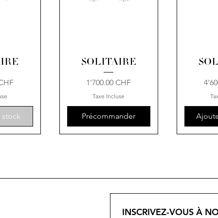
AIRE
SOLITAIRE
SOL
Prix
Prix
 CHF
1'700.00 CHF
4'6
use
Taxe Incluse
Ta
 stock
Précommander
Ajoute
INSCRIVEZ-VOUS À N