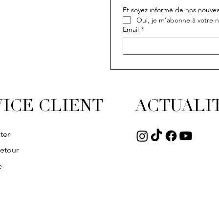
Et soyez informé de nos nouvea
Oui, je m'abonne à votre n
Email
*
ICE CLIENT
ACTUALI
ter
retour
e