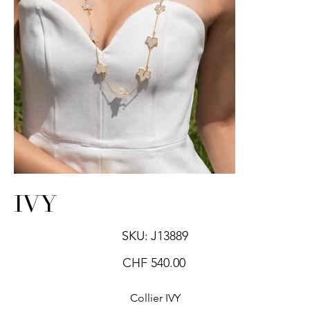
IVY
SKU
SKU:
J13889
J13889
Price
CHF 540.00
Collier IVY