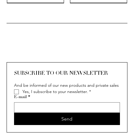
SOLITAIRE
ISIA
IVY
IVY
IVY
IVY
IVY
SOLITAIRE
ISIA
IVY
IVY
IVY
IVY
IVY
SUBSCRIBE TO OUR NEWSLETTER
And be informed of our new products and private sales
Yes, I subscribe to your newsletter.
*
E-mail
*
Send