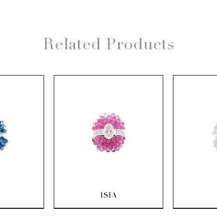
Related Products
ew
Quick View
Q
ISIA