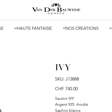
GE
HAUTE FANTAISIE
NOS CREATIONS
IVY
SKU
SKU:
J13888
J13888
Price
CHF 740.00
Sautoir IVY
Argent 925 rhodié
Saphirs blancs