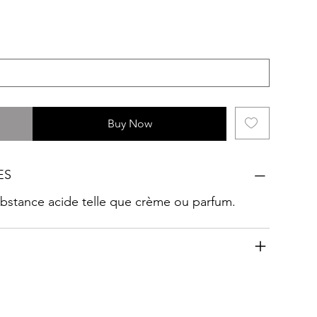
Buy Now
ES
substance acide telle que crème ou parfum.