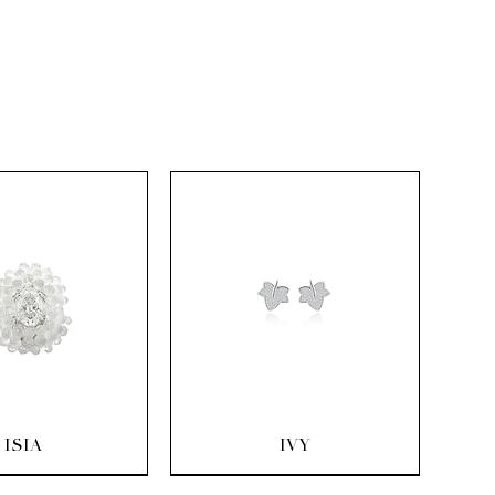
uick View
Quick View
ISIA
IVY